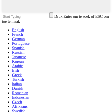
Druk Enter om te soek of ESC om
toe te maak
English
French
German
Portuguese
Spanish
Russian
Japanese
Korean
Arabic
Irish
Greek
Turkish
Italian
Danish
Romanian
Indonesian
Czech
Afrikaans
Swedish