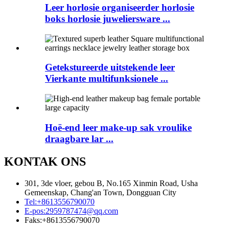
Leer horlosie organiseerder horlosie
boks horlosie juweliersware ...
Getekstureerde uitstekende leer
Vierkante multifunksionele ...
Hoë-end leer make-up sak vroulike
draagbare lar ...
KONTAK ONS
301, 3de vloer, gebou B, No.165 Xinmin Road, Usha
Gemeenskap, Chang'an Town, Dongguan City
Tel:
+8613556790070
E-pos:
2959787474@qq.com
Faks:
+8613556790070