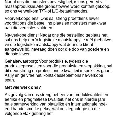
Nadat ons die monsters bevestig het, is ons gereed vir
massaproduksie.Alle grondstowwe word kontant gekoop,
so ons verwelkom T/T- of L/C-betaalmetodes.
Voorverkoopdiens: Ons sal streng proefdiens lewer
voordat ons die bestelling plaas en monsters maak wat
aan die vereistes voldoen.
Na-verkope diens: Nadat ons die bestelling geplaas het,
sal ons help om 'n logistieke maatskappy te reël (behalwe
vir die logistieke maatskappy wat deur die kliënt
aangewys is), navraag doen oor die dop van goedere en
dienste lewer.
Gehaltewaarborg: Voor produksie, tydens die
produksieproses, en voor die produksie en verpakking, sal
dit deur streng en professionele kwaliteit inspeksies gaan.
As jy enige vrae het, kontak asseblief ons na-verkope
span.
Met wie werk ons?
As gevolg van ons streng beheer van produkkwaliteit en
eerlike en pragmatiese kwaliteit, het ons in hierdie jare
baie samewerking van plaaslike en internasionale hoë-
end handelsmerke gekry, wat ons tegnologie na die
volgende vlak gebring het.