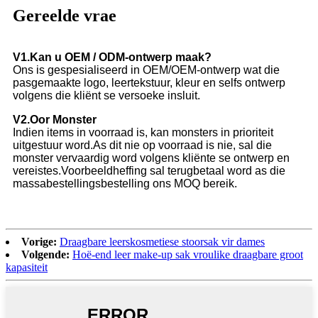
Gereelde vrae
V1.Kan u OEM / ODM-ontwerp maak?
Ons is gespesialiseerd in OEM/OEM-ontwerp wat die
pasgemaakte logo, leertekstuur, kleur en selfs ontwerp
volgens die kliënt se versoeke insluit.
V2.Oor Monster
Indien items in voorraad is, kan monsters in prioriteit
uitgestuur word.As dit nie op voorraad is nie, sal die
monster vervaardig word volgens kliënte se ontwerp en
vereistes.Voorbeeldheffing sal terugbetaal word as die
massabestellingsbestelling ons MOQ bereik.
Vorige:
Draagbare leerskosmetiese stoorsak vir dames
Volgende:
Hoë-end leer make-up sak vroulike draagbare groot
kapasiteit